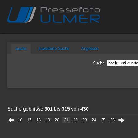
Suche
Erweiterte Suche
Angebote
Suche
Suchergebnisse
301
bis
315
von
430
16
17
18
19
20
21
22
23
24
25
26